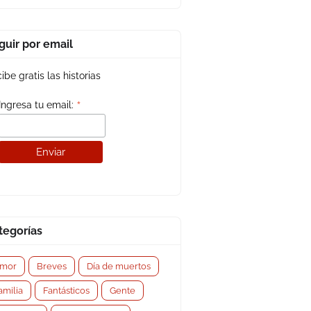
guir por email
ibe gratis las historias
*
Ingresa tu email:
tegorías
mor
Breves
Día de muertos
amilia
Fantásticos
Gente