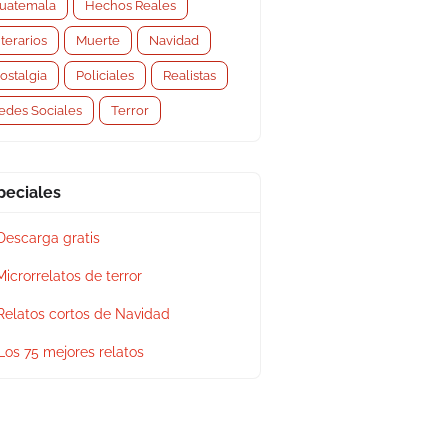
uatemala
Hechos Reales
iterarios
Muerte
Navidad
ostalgia
Policiales
Realistas
edes Sociales
Terror
peciales
Descarga gratis
Microrrelatos de terror
Relatos cortos de Navidad
Los 75 mejores relatos