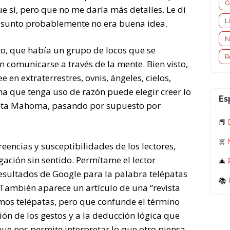
G
 sí, pero que no me daría más detalles. Le di
L
el asunto probablemente no era buena idea.
N
o, que había un grupo de locos que se
R
comunicarse a través de la mente. Bien visto,
e en extraterrestres, ovnis, ángeles, cielos,
na que tenga uso de razón puede elegir creer lo
Es
asta Mahoma, pasando por supuesto por
📕
☠️
creencias y susceptibilidades de los lectores,
ación sin sentido. Permítame el lector
🎄
esultados de Google para la palabra telépatas
📚
 También aparece un artículo de una “revista
omos telépatas, pero que confunde el término
ción de los gestos y a la deducción lógica que
e nos permite interpretar lo que otro piensa.