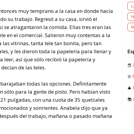
L
 entonces muy temprano a la casa en donde hacía
N
o su trabajo. Regresó a su casa, sirvió el
 se atragantaron la comida. Ellas tres eran las
R
le en el comercial. Salieron muy contentas a la
las vitrinas, tanta tele tan bonita, pero tan
ales, y les dieron toda la papelería para llenar y
Es
 leer, así que sólo recibió la papelería y
📕
decían de las teles.
☠️
r barajaban todas las opciones. Definitamente
🎄
n sólo para la gente de pisto. Pero habían visto
e 21 pulgadas, con una cuota de 35 quetzales
📚
emocionados y sonrientes. Anabela dijo que ya
ue después del trabajo, mañana o pasado mañana