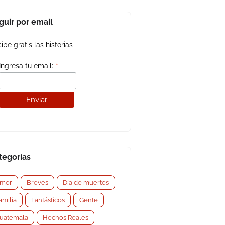
guir por email
ibe gratis las historias
*
Ingresa tu email:
tegorías
mor
Breves
Día de muertos
amilia
Fantásticos
Gente
uatemala
Hechos Reales