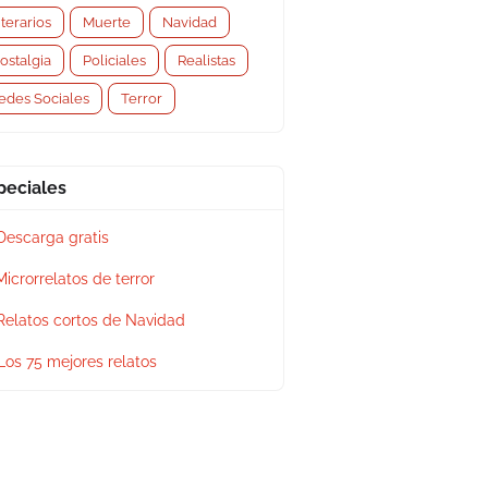
iterarios
Muerte
Navidad
ostalgia
Policiales
Realistas
edes Sociales
Terror
peciales
Descarga gratis
Microrrelatos de terror
Relatos cortos de Navidad
Los 75 mejores relatos