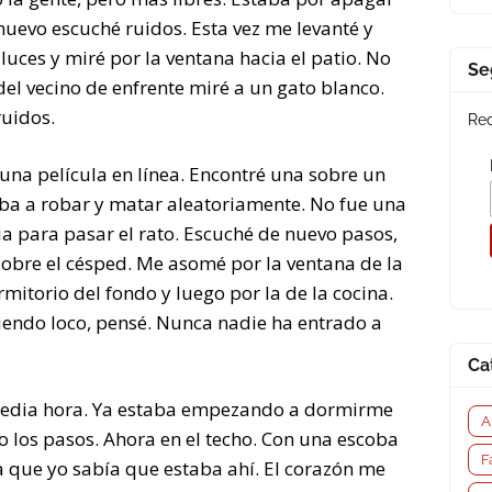
uevo escuché ruidos. Esta vez me levanté y
 luces y miré por la ventana hacia el patio. No
Se
del vecino de enfrente miré a un gato blanco.
ruidos.
Rec
guna película en línea. Encontré una sobre un
aba a robar y matar aleatoriamente. No fue una
a para pasar el rato. Escuché de nuevo pasos,
obre el césped. Me asomé por la ventana de la
rmitorio del fondo y luego por la de la cocina.
iendo loco, pensé. Nunca nadie ha entrado a
Ca
edia hora. Ya estaba empezando a dormirme
A
 los pasos. Ahora en el techo. Con una escoba
F
a que yo sabía que estaba ahí. El corazón me