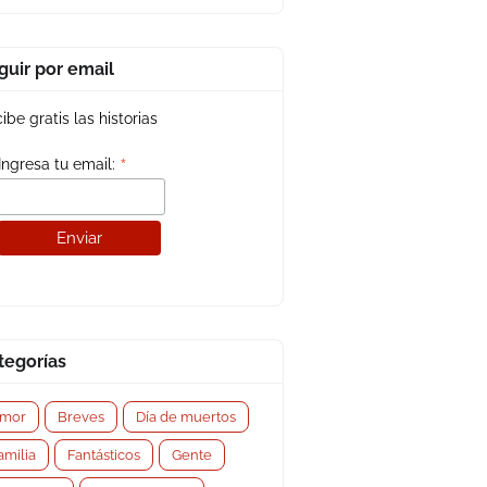
guir por email
ibe gratis las historias
*
Ingresa tu email:
tegorías
mor
Breves
Día de muertos
amilia
Fantásticos
Gente