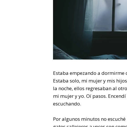
Estaba empezando a dormirme cu
Estaba solo, mi mujer y mis hij
la noche, ellos regresaban al otr
mi mujer y yo. Oí pasos. Encendí
escuchando.
Por algunos minutos no escuché 
gatos callejeros a veces son com