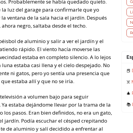
sos. Probablemente se había quedado quieto.
G
la luz del garage para confirmarle que yo
L
la ventana de la sala hacia el jardín. Después
N
 ahora negro, saltaba desde el techo.
R
éisbol de aluminio y salir a ver el jardín y el
latiendo rápido. El viento hacía moverse las
vecindad estaba en completo silencio. A lo lejos
Es
 luna estaba casi llena y el cielo despejado. No
📕
ente ni gatos, pero yo sentía una presencia que
que estaba allí y que no se iría.
☠️
🎄
 televisión a volumen bajo para seguir
 Ya estaba dejándome llevar por la trama de la
📚
 los pasos. Eran bien definidos, no era un gato,
el jardín. Podía escuchar el césped crepitando
e de aluminio y salí decidido a enfrentar al