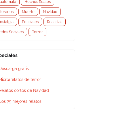
uatemala
Hechos Reales
iterarios
Muerte
Navidad
ostalgia
Policiales
Realistas
edes Sociales
Terror
peciales
Descarga gratis
Microrrelatos de terror
Relatos cortos de Navidad
Los 75 mejores relatos