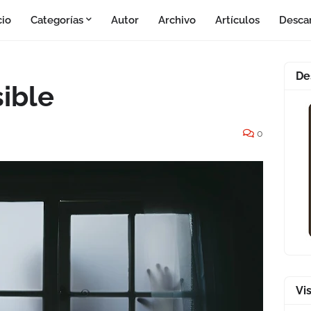
cio
Categorías
Autor
Archivo
Artículos
Desca
De
sible
0
Vi