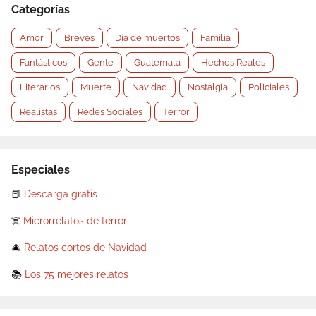
Categorías
Amor
Breves
Día de muertos
Familia
Fantásticos
Gente
Guatemala
Hechos Reales
Literarios
Muerte
Navidad
Nostalgia
Policiales
Realistas
Redes Sociales
Terror
Especiales
📕
Descarga gratis
☠️
Microrrelatos de terror
🎄
Relatos cortos de Navidad
📚
Los 75 mejores relatos