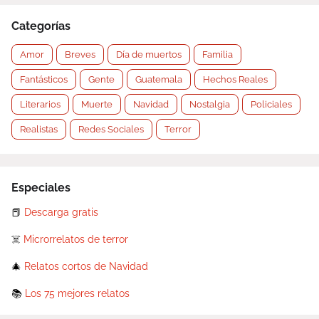
Categorías
Amor
Breves
Día de muertos
Familia
Fantásticos
Gente
Guatemala
Hechos Reales
Literarios
Muerte
Navidad
Nostalgia
Policiales
Realistas
Redes Sociales
Terror
Especiales
📕
Descarga gratis
☠️
Microrrelatos de terror
🎄
Relatos cortos de Navidad
📚
Los 75 mejores relatos