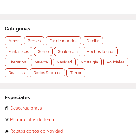
Categorías
Amor
Breves
Día de muertos
Familia
Fantásticos
Gente
Guatemala
Hechos Reales
Literarios
Muerte
Navidad
Nostalgia
Policiales
Realistas
Redes Sociales
Terror
Especiales
📕
Descarga gratis
☠️
Microrrelatos de terror
🎄
Relatos cortos de Navidad