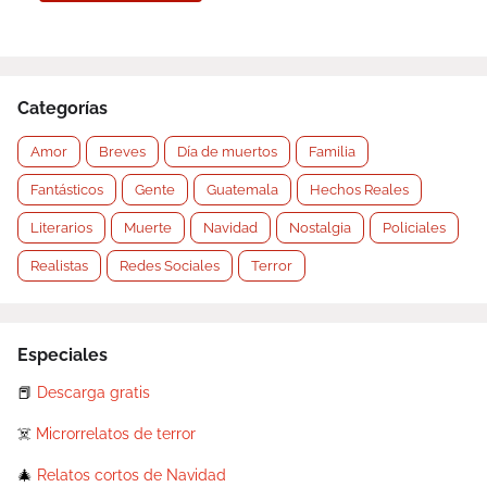
Categorías
Amor
Breves
Día de muertos
Familia
Fantásticos
Gente
Guatemala
Hechos Reales
Literarios
Muerte
Navidad
Nostalgia
Policiales
Realistas
Redes Sociales
Terror
Especiales
📕
Descarga gratis
☠️
Microrrelatos de terror
🎄
Relatos cortos de Navidad