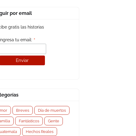
guir por email
ibe gratis las historias
*
Ingresa tu email:
tegorías
mor
Breves
Día de muertos
amilia
Fantásticos
Gente
uatemala
Hechos Reales