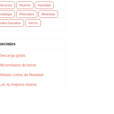
iterarios
Muerte
Navidad
ostalgia
Policiales
Realistas
edes Sociales
Terror
peciales
Descarga gratis
Microrrelatos de terror
Relatos cortos de Navidad
Los 75 mejores relatos