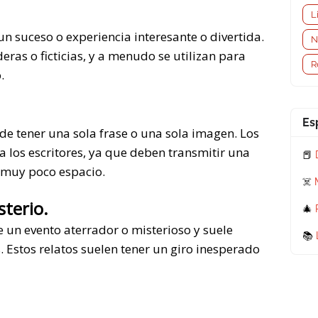
L
un suceso o experiencia interesante o divertida.
N
ras o ficticias, y a menudo se utilizan para
R
.
Es
e tener una sola frase o una sola imagen. Los
 los escritores, ya que deben transmitir una
📕
 muy poco espacio.
☠️
sterio.
🎄
e un evento aterrador o misterioso y suele
📚
. Estos relatos suelen tener un giro inesperado