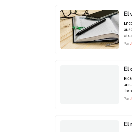
El
Enc
busc
otr
Por
J
El
Rica
únic
libr
Por
J
El