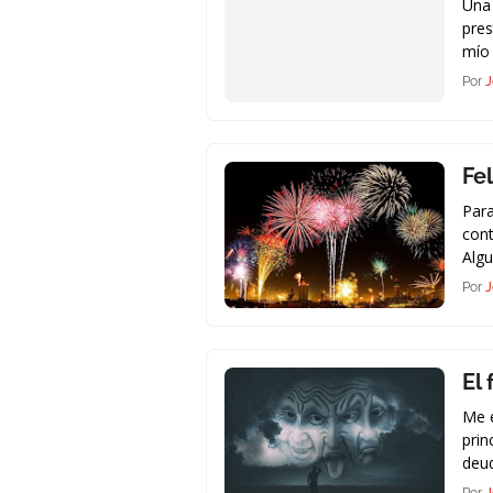
Una 
pres
mío
Por
J
Fe
Para
con
Alg
Por
J
El
Me e
prin
deu