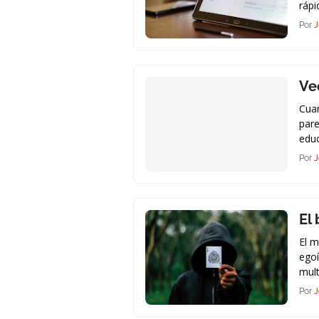
rápi
Por
J
Ve
Cua
pare
educ
Por
J
El
El m
egoí
mult
Por
J