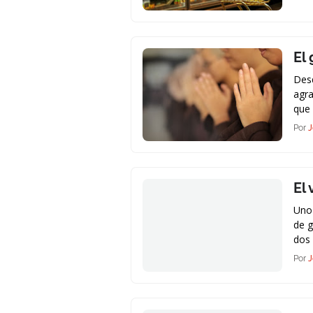
El
Des
agra
que
Por
J
El 
Uno 
de g
dos
Por
J