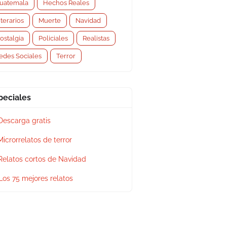
uatemala
Hechos Reales
iterarios
Muerte
Navidad
ostalgia
Policiales
Realistas
edes Sociales
Terror
peciales
Descarga gratis
Microrrelatos de terror
Relatos cortos de Navidad
Los 75 mejores relatos