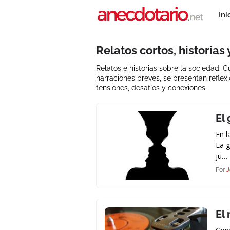
Ini
Relatos cortos, historias
Relatos e historias sobre la sociedad. 
narraciones breves, se presentan reflex
tensiones, desafíos y conexiones.
..
El
En l
La g
ju…
Por
J
El