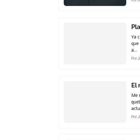
Por
J
Pl
Ya c
que 
a…
Por
J
El 
Me m
queb
actu
Por
J