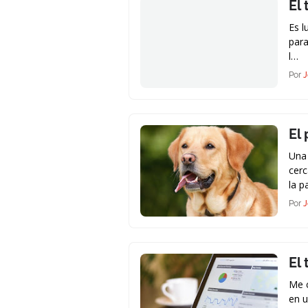
El
Es l
para
l…
Por
J
El 
Una 
cerc
la p
Por
J
El 
Me c
en u