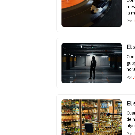
Cono
mese
la m
Por
J
El 
Cono
guap
hor
Por
J
El
Cua
de m
alg
Por
J