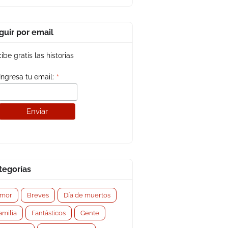
guir por email
ibe gratis las historias
*
Ingresa tu email:
tegorías
mor
Breves
Día de muertos
amilia
Fantásticos
Gente