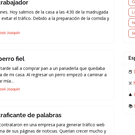
 trabajador
G
unes. Hoy salimos de la casa a las 4:30 de la madrugada
L
 evitar el tráfico. Debido a la preparación de la comida y
N
osé Joaquín
R
Es
perro fiel
tarde salí a comprar pan a un panadería que quedaba
📕
a de mi casa. Al regresar un perro empezó a caminar a
ar mía…
☠️
osé Joaquín
🎄
📚
traficante de palabras
ontrataron en una empresa para generar tráfico web
na de sus páginas de noticias. Querían crecer mucho y