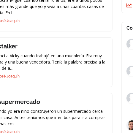
cí a Miguel cuando tenía 10 años, él era unos pocos
s más grande que yo y vivía a unas cuantas casas de
ía. En l…
osé Joaquín
Co
stalker
cí a Vicky cuando trabajé en una mueblería. Era muy
a y una buena vendedora. Tenía la palabra precisa a la
a de a…
osé Joaquín
 supermercado
ndo yo era niño construyeron un supermercado cerca
i casa. Antes teníamos que ir en bus para ir a comprar
unas cos…
osé Joaquín